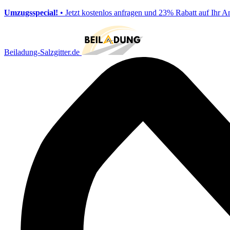
Umzugsspecial!
• Jetzt kostenlos anfragen und 23% Rabatt auf Ihr A
Beiladung-Salzgitter.de