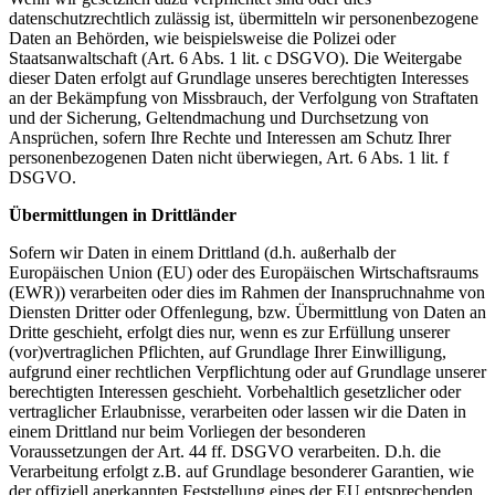
datenschutzrechtlich zulässig ist, übermitteln wir personenbezogene
Daten an Behörden, wie beispielsweise die Polizei oder
Staatsanwaltschaft (Art. 6 Abs. 1 lit. c DSGVO). Die Weitergabe
dieser Daten erfolgt auf Grundlage unseres berechtigten Interesses
an der Bekämpfung von Missbrauch, der Verfolgung von Straftaten
und der Sicherung, Geltendmachung und Durchsetzung von
Ansprüchen, sofern Ihre Rechte und Interessen am Schutz Ihrer
personenbezogenen Daten nicht überwiegen, Art. 6 Abs. 1 lit. f
DSGVO.
Übermittlungen in Drittländer
Sofern wir Daten in einem Drittland (d.h. außerhalb der
Europäischen Union (EU) oder des Europäischen Wirtschaftsraums
(EWR)) verarbeiten oder dies im Rahmen der Inanspruchnahme von
Diensten Dritter oder Offenlegung, bzw. Übermittlung von Daten an
Dritte geschieht, erfolgt dies nur, wenn es zur Erfüllung unserer
(vor)vertraglichen Pflichten, auf Grundlage Ihrer Einwilligung,
aufgrund einer rechtlichen Verpflichtung oder auf Grundlage unserer
berechtigten Interessen geschieht. Vorbehaltlich gesetzlicher oder
vertraglicher Erlaubnisse, verarbeiten oder lassen wir die Daten in
einem Drittland nur beim Vorliegen der besonderen
Voraussetzungen der Art. 44 ff. DSGVO verarbeiten. D.h. die
Verarbeitung erfolgt z.B. auf Grundlage besonderer Garantien, wie
der offiziell anerkannten Feststellung eines der EU entsprechenden